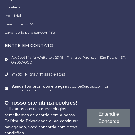
Hotelaria
Industrial
Lavanderia de Motel
Lavanderia para condomínio
ENTRE EM CONTATO
Av. José Maria Whitaker, 2345 - Planalto Paulista - São Paulo - SP,
04057-000
(11) 5041-4819 / (11) 99934-9245
Assuntos técnicos e peças
suporte@autax.com.br
suporte1@autax.com.br
O nosso site utiliza cookies!
Vendas de equipamento
vendas@autax.com.br
Utilizamos cookies e tecnologias
Entendi e
semelhantes de acordo com a nossa
Política de Privacidade
e, ao continuar
Concordo
navegando, você concorda com estas
AUTAX EQUIPAMENTOS © 2023 | TODOS OS DIREITOS
condições.